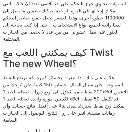
السنوات. يحتوي جهاز التحكم على حد أقصى لعدد الإدخالات التي
يمكنك إدخالها في المرة الواحدة. يمكنك تضمين ما يصل إلى
1100000 خطوة أخرى، وهذا العنصر يجعل جميع عناصر التحكم
لدينا رائعة لجميع أنواع الاستخدامات – حتى إذا كنت بحاجة إلى
العثور على بطل عشوائي من بين عدد لا يحصى من الخيارات
المختلفة.
كيف يمكنني اللعب مع Twist
The new Wheel؟
علاوة على ذلك، إذا شعرتَ بخسائر كبيرة، فسترتفع النقاط
الممنوحة. على سبيل المثال، خسارة 150 كينيا شلن تُربحك من
200 نقطة، مما يُحوّل إلى أربع دورات لعجلة الحظ 1xBet للاعبين
الكينيين. دورة واحدة لعجلة الحظ 1xBet قد تُكلفك 50 نقطة.
يمكنك ربح نقاط استرداد نقدي بناءً على أفضل نتائج حسابك وأي
رهانات منسية. انقر على زر "النتائج" للوصول إلى الخيارات
السابقة.