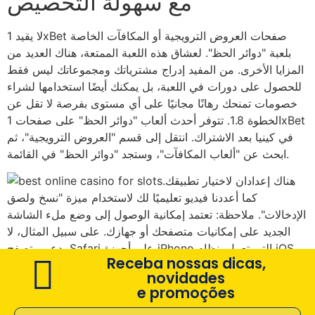
مع سهولة التخصيص
لا يقيد 1xBet صفحات العروض الترويجية أو المكافآت الخاصة
بلعبة "دوائر الحظ". لعشاق هذه اللعبة الممتعة، هناك العديد من
المزايا الأخرى. من المفيد إدراج مشترياتك ومجموعاتك ليس فقط
للحصول على دورات في اللعبة، بل يمكنك أيضًا استخدامها لشراء
خصومات تمنحك رهانًا مجانيًا على أي مستوى بفرصة لا تقل عن
الخطوة 1.8. تتوفر أحدث ألعاب "دوائر الحظ" على صفحات 1xBet
في كينيا بعد الاشتراك. انتقل إلى قسم "العروض الترويجية"، ثم
ابحث عن "ألعاب المكافآت"، وستجد "دوائر الحظ" في القائمة.
هناك إعدادان لاختيار تطبيقك.
كما أعددنا فيديو تعليميًا لك لاستخدام ميزة "نسخ ولصق
الإدخالات". ملاحظة: تعتمد إمكانية الوصول إلى وضع ملء الشاشة
الجديد على إمكانيات متصفحك أو جهازك. على سبيل المثال، لا
يدعم متصفح Safari على أجهزة iPhone التي تعمل بنظام iOS
Receba nossas dicas,
هذه الميزة حاليًا.
novidades
e promoções