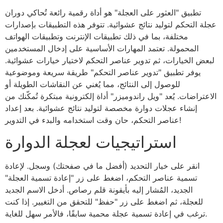
تطبيق "العثور على العجلة" هو أداة رقمية رائعة تُحاكي دوران
عجلة التحكم لتوليد نتائج عشوائية. تتوفر هذه التطبيقات بإصدارات
مختلفة، بما في ذلك تطبيقات الإنترنت وتطبيقات الهواتف
المحمولة. تعتمد المهارات الأساسية على إدخال المستخدمين
لبعض الخيارات، ثم تدوير عناصر التحكم لاختيار خيارات عشوائية.
يوفر تطبيق "تدوير عناصر التحكم" طريقة سريعة وموضوعية
للوصول إلى النتائج، مما يُغني عن النقاشات الطويلة أو
الاعتراضات. يُعد "ويل راندوميزر" أداة إلكترونية مبتكرة تُمكّنك من
إنشاء عجلات دوارة مخصصة لتوليد نتائج عشوائية. بعد إعداد
عناصر التحكم، حان وقت استخدامه والبدء في التدوير!
استراتيجيات لعجلة الدوارة
انقر على خيار التحديد (أفضل ما في صفحتك) وسجل. لإعادة
تسمية عناصر التحكم، اضغط على زر "إعادة تسمية العجلة"
الجديد، المُشار إليه بأيقونة قلم رصاص. أدخل الاسم الجديد
للعجلة، ثم اضغط على زر "حفظ" للتحقق من التغيير. إذا كنت
ترغب في إعادة تسمية عجلة محمية سابقًا، فالأمر سهل للغاية.