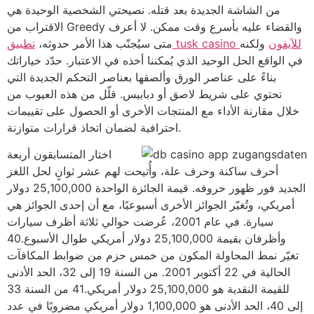
من الشاشة الجديدة بعد قتله. نصيحتي الشخصية الوحيدة هي
الاقتراب من Greedy والقضاء عليه بأسرع وقت ممكن. لا أعرف
تطبيق tusk casino للآيفون
ولكنه
متى سيُجنّب هذا الأمر حدوثه،
في الواقع الحل الوحيد الذي يُمكننا أخذه في الاعتبار. حدّد خياراتك
بناءً على عناصر الورق وألصقها بعناصر التحكم الجديدة التي
تحتوي على شريط لاصق أو دبابيس. قلّل من هذه العيوب من
خلال مقارنة الأداء مع المنتجات الأخرى أو الحصول على تقييمات
احترافية لضمان اتخاذ قرارات متوازنة.
اختار المتسابقون أربعة
أحرف ساكنة وحرف علة، وأُتيحت لهم عشر ثوانٍ لحل اللغز
الجديد فور ظهور حروفه. قيمة الجائزة الواحدة 25,100,000 دولار
أمريكي، وتُغيّر الجوائز الأخرى أسبوعيًا، مع أن إحدى الجوائز هي
سيارة. في عام 2001، عُرضت حوالي ثلاثة أظرف سيارات
وأظرفان بقيمة 25,100,000 دولار أمريكي طوال الأسبوع.40
تغيّر نمط المحاولة المكون من خمس حزم من ضوابط المكافآت
الحالية في 22 أكتوبر 2001. من السنة 19 إلى 32، الحد الأدنى
للقيمة النقدية هو 25,100,000 دولار أمريكي.41 من السنة 33
إلى 40، الحد الأدنى هو 1,100,000 دولار أمريكي مضروبًا في عدد