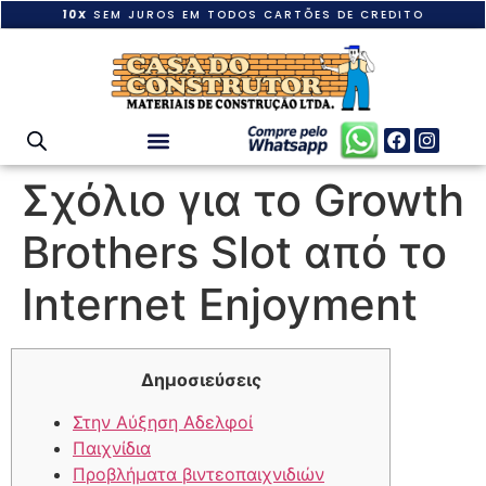
10X
SEM JUROS EM TODOS CARTÕES DE CREDITO
Σχόλιο για το Growth
Brothers Slot από το
Internet Enjoyment
Δημοσιεύσεις
Στην Αύξηση Αδελφοί
Παιχνίδια
Προβλήματα βιντεοπαιχνιδιών