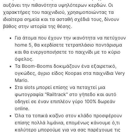
αυξάνει την πιθανότητα υψηλότερων κερδών. Οι
χαρακτήρες του παιχνιδιού, χρησιμοποιώντας τα
ιδιαίτερα σημεία και τα ασταθή σχέδιά τους, δίνουν
βάθος στην ιστορία της θέσης.
Για άτομα που έχουν την ικανότητα να πετύχουν
home 5, θα κερδίσετε τετραπλάσιο ποντάρισμα
και θα ενεργοποιήσετε το παιχνίδι με το κύριο
όφελος.
Τα Boom-Booms δοκιμάζουν ένα εξαιρετικό,
ογκώδες, άγριο είδος Koopas στα παιχνίδια Very
Mario.
Στα slots μπορεί επίσης να πεταχτεί μια
φωτογραφία "Railtrack" στο γήπεδο και αυτό
οδηγεί σε έναν επιπλέον γύρο 100% δωρεάν
online.
Όλα τα τοπικά καζίνο στον κλάδο προσφέρουν
επίσης πολλά λιμάνια, επομένως κάνουμε ό,τι
καλύτερο μπορούμε για να σας παρέχουμε τις