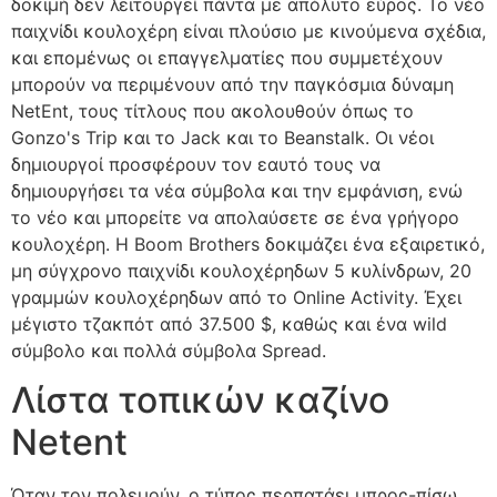
δοκιμή δεν λειτουργεί πάντα με απόλυτο εύρος. Το νέο
παιχνίδι κουλοχέρη είναι πλούσιο με κινούμενα σχέδια,
και επομένως οι επαγγελματίες που συμμετέχουν
μπορούν να περιμένουν από την παγκόσμια δύναμη
NetEnt, τους τίτλους που ακολουθούν όπως το
Gonzo's Trip και το Jack και το Beanstalk. Οι νέοι
δημιουργοί προσφέρουν τον εαυτό τους να
δημιουργήσει τα νέα σύμβολα και την εμφάνιση, ενώ
το νέο και μπορείτε να απολαύσετε σε ένα γρήγορο
κουλοχέρη. Η Boom Brothers δοκιμάζει ένα εξαιρετικό,
μη σύγχρονο παιχνίδι κουλοχέρηδων 5 κυλίνδρων, 20
γραμμών κουλοχέρηδων από το Online Activity. Έχει
μέγιστο τζακπότ από 37.500 $, καθώς και ένα wild
σύμβολο και πολλά σύμβολα Spread.
Λίστα τοπικών καζίνο
Netent
Όταν τον πολεμούν, ο τύπος περπατάει μπρος-πίσω