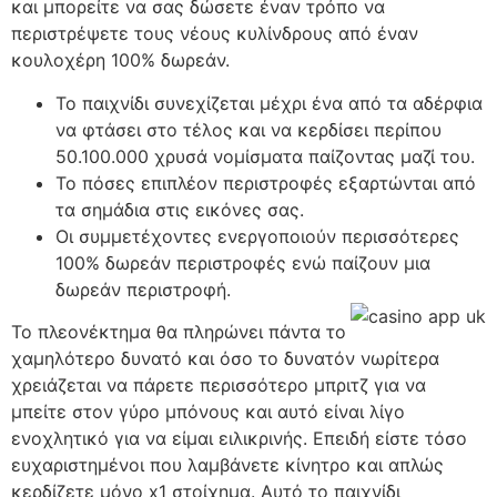
και μπορείτε να σας δώσετε έναν τρόπο να
περιστρέψετε τους νέους κυλίνδρους από έναν
κουλοχέρη 100% δωρεάν.
Το παιχνίδι συνεχίζεται μέχρι ένα από τα αδέρφια
να φτάσει στο τέλος και να κερδίσει περίπου
50.100.000 χρυσά νομίσματα παίζοντας μαζί του.
Το πόσες επιπλέον περιστροφές εξαρτώνται από
τα σημάδια στις εικόνες σας.
Οι συμμετέχοντες ενεργοποιούν περισσότερες
100% δωρεάν περιστροφές ενώ παίζουν μια
δωρεάν περιστροφή.
Το πλεονέκτημα θα πληρώνει πάντα το
χαμηλότερο δυνατό και όσο το δυνατόν νωρίτερα
χρειάζεται να πάρετε περισσότερο μπριτζ για να
μπείτε στον γύρο μπόνους και αυτό είναι λίγο
ενοχλητικό για να είμαι ειλικρινής. Επειδή είστε τόσο
ευχαριστημένοι που λαμβάνετε κίνητρο και απλώς
κερδίζετε μόνο x1 στοίχημα. Αυτό το παιχνίδι